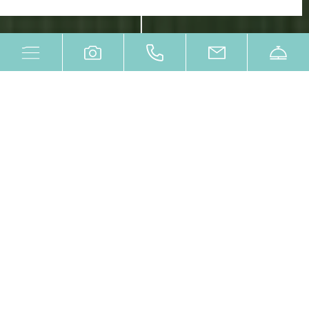
TEMPO PER ME
PISCINA PANORAMICA, SAUNE E TRATTAMENTI DI
LUSSO ALL'HOTEL CON SPA PANORAMICA AL MARE
Non potete perdervi queste chicche: ore
spensierate nella Laguna Spa, la nostra area
benessere all'ultimo piano con una fantastica vista
sul porto e sulla laguna di Grado. Nuotate verso
l'orizzonte nella piscina piacevolmente calda,
sudate via il tran tran quotidiano nel nostro
grande mondo delle saune e, se lo desiderate, gli