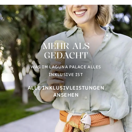
MEHR ALS
GEDACHT
WAS IM LAGUNA PALACE ALLES
INKLUSIVE IST
ALLE INKLUSIVLEISTUNGEN
ANSEHEN