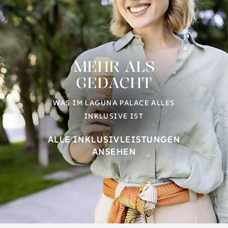
MEHR ALS
GEDACHT
WAS IM LAGUNA PALACE ALLES
INKLUSIVE IST
ALLE INKLUSIVLEISTUNGEN
ANSEHEN