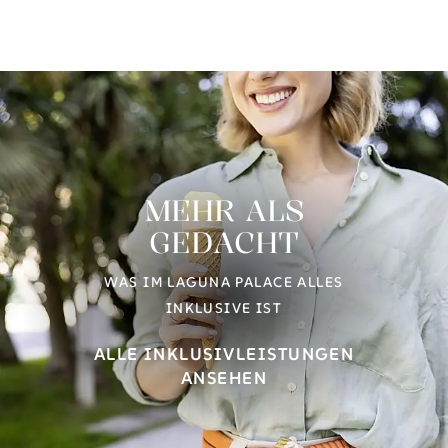
MEHR ALS
GEDACHT
WAS IM LAGUNA PALACE ALLES
INKLUSIVE IST
ALLE INKLUSIVLEISTUNGEN
ANSEHEN